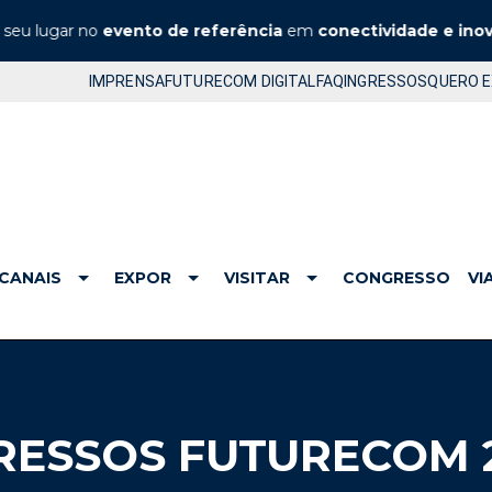
ugar no
evento de referência
em
conectividade e inovação
IMPRENSA
FUTURECOM DIGITAL
FAQ
INGRESSOS
QUERO 
CANAIS
EXPOR
VISITAR
CONGRESSO
VI
RESSOS FUTURECOM 2