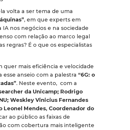
la volta a ser tema de uma
máquinas”
, em que experts em
 IA nos negócios e na sociedade
senso com relação ao marco legal
ias regras? É o que os especialistas
m quer mais eficiência e velocidade
 a esse anseio com a palestra
“6G: o
cadas”
. Neste evento, com a
esearcher da Unicamp; Rodrigo
ONU; Weskley Vinicius Fernandes
no Leonel Mendes, Coordenador do
icar ao público as faixas de
ção com cobertura mais inteligente