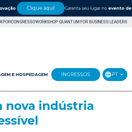
Clique aqui!
ção
Garanta seu lugar no
evento de refe
EXPOR
CONGRESSO
WORKSHOP QUANTUM FOR BUSINESS LEADERS
INGRESSOS
PT
AGEM E HOSPEDAGEM
a nova indústria
essível