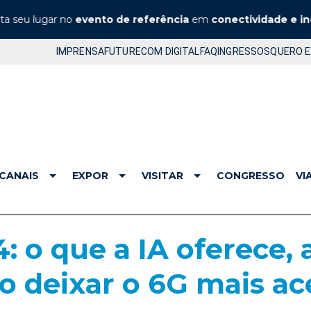
u lugar no
evento de referência
em
conectividade e inova
IMPRENSA
FUTURECOM DIGITAL
FAQ
INGRESSOS
QUERO 
CANAIS
EXPOR
VISITAR
CONGRESSO
VI
 o que a IA oferece, 
mo deixar o 6G mais ac