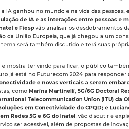
e a IA ganhou no mundo e na vida das pessoas, e
ulação de IA e as interações entre pessoas e 
atel e Fiesp
vão analisar os desdobramentos da
isão da União Europeia, que já chegou a um con
l, o tema será também discutido e terá suas própr
 e mostra ter vindo para ficar, o público també
futuro já está no Futurecom 2024 para responder
conectividade e novas verticais a serem embar
istas, como
Marina Martinelli, 5G/6G Doctoral R
ternational Telecommunication Union (ITU) da 
 Soluções em Conectividade do CPQD; e Lucia
em Redes 5G e 6G do Inatel
, vão discutir e expl
rviço ser acessível, além de propostas de inova