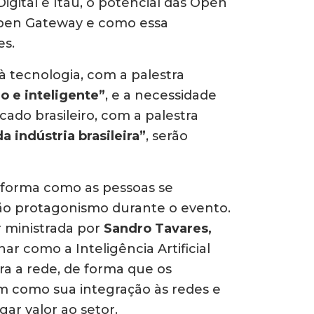
igital e Itaú, o potencial das Open
Open Gateway e como essa
es.
à tecnologia, com a palestra
o e inteligente”
, e a necessidade
cado brasileiro, com a palestra
 indústria brasileira”
, serão
a forma como as pessoas se
ão protagonismo durante o evento.
er ministrada por
Sandro Tavares,
lhar como a Inteligência Artificial
a a rede, de forma que os
m como sua integração às redes e
ar valor ao setor.