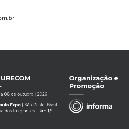
r
com.br
TURECOM
Organização e
Promoção
a 08 de outubro | 2026
aulo Expo
| São Paulo, Brasil
a dos Imigrantes - km 1,5