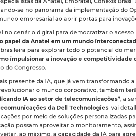
ecialistas da Anatel, Embratel, Conexis Brasil D
undando-se no panorama da implementação do 
mundo empresarial ao abrir portas para inovaçõ
 no cenário digital para democratizar o acesso 
 o papel da Anatel em um mundo interconectad
brasileira para explorar todo o potencial do mer
omo impulsionar a inovação e competitividade da
o do Congresso.
mais presente da IA, que já vem transformando 
evolucionar o mundo corporativo, também ter
licando IA ao setor de telecomunicações”
, a s
elecomunicações da Dell Technologies
, vai deta
cações por meio de soluções personalizadas par
cação possam aproveitar o monitoramento, assi
veitar, ao máximo, a capacidade da IA para agreg