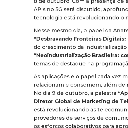
8 de outubro. Com a presença de esp
APIs no 5G será discutido, aprof
tecnologia está revolucionando o 
Nesse mesmo dia, o papel da Anatel
“Desbravando Fronteiras Digitais:
do crescimento da industrialização 
“Neoindustrialização Brasileira: c
temas de destaque na programaçã
As aplicações e o papel cada vez 
relacionam e consomem, além de r
No dia 9 de outubro, a palestra
“Ap
Diretor Global de Marketing de T
está revolucionando as telecomuni
provedores de serviços de comuni
os esforços colaborativos para apro